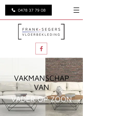
0478 37 79 08
VAKMANSCHAP
VAN
VADER OP ZOON