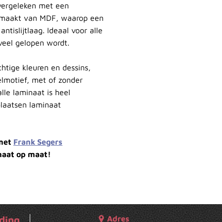
 vergeleken met een
gemaakt van MDF, waarop een
tislijtlaag. Ideaal voor alle
veel gelopen wordt.
htige kleuren en dessins,
elmotief, met of zonder
lle laminaat is heel
plaatsen laminaat
 met
Frank Segers
naat op maat!
ding
Adres